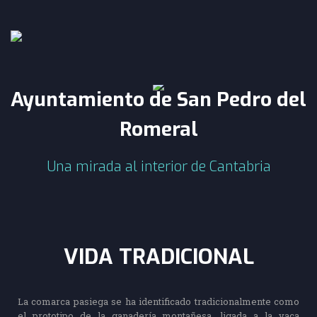
Skip to navigation
Pasar al contenido principal
Ayuntamiento de San Pedro del
Romeral
Una mirada al interior de Cantabria
VIDA TRADICIONAL
La comarca pasiega se ha identificado tradicionalmente como
el prototipo de la ganadería montañesa, ligada a la vaca